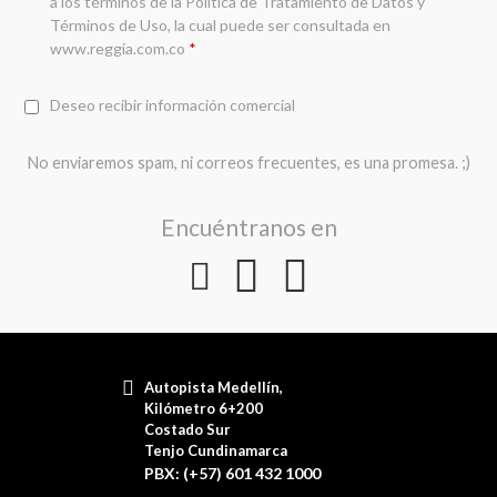
a los términos de la
Política de Tratamiento de Datos y
Términos de Uso
, la cual puede ser consultada en
www.reggia.com.co
*
Deseo recibir información comercial
No enviaremos spam, ni correos frecuentes, es una promesa. ;)
Encuéntranos en
Autopista Medellín,
Kilómetro 6+200
Costado Sur
Tenjo Cundinamarca
PBX: (+57) 601 432 1000