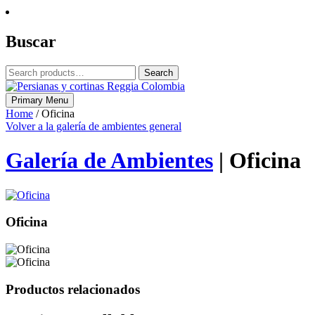
Skip
to
content
Buscar
Search
Search
for:
Primary Menu
Reggia Colombia
Reggia Colombia
Home
/ Oficina
Volver a la galería de ambientes general
Galería de Ambientes
|
Oficina
Oficina
Productos relacionados