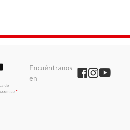
Encuéntranos
en
ica de
a.com.co
*