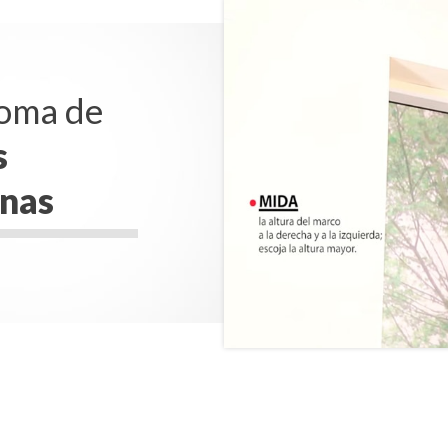
 toma de
s
inas