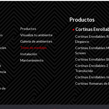
Productos
Productos
Cortinas Enrolla
es
Visualiza tu ambiente
Cortinas Enrollables R
Galería de ambientes
Elegance
cias
Toma de medidas
Cortinas Enrollables Ma
Screen
Instalación
Cortinas Enrollables B
Mantenimiento
s
Cortinas Enrollables 2
Translúcida
ncia
Cortinas Enrollables 
Cortinas Romanas de
o de