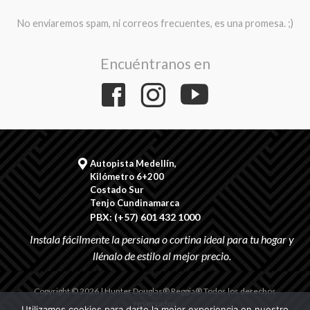
No enviaremos spam, ni correos frecuentes, es una promesa. ;)
Encuéntranos en
Autopista Medellín,
Kilómetro 6+200
Costado Sur
Tenjo Cundinamarca
PBX: (+57) 601 432 1000
Copyright © 2026 | Hunter Douglas® Reggia® Todos los derechos
reservados
Utilizamos cookies para darte la mejor experiencia en nuestro