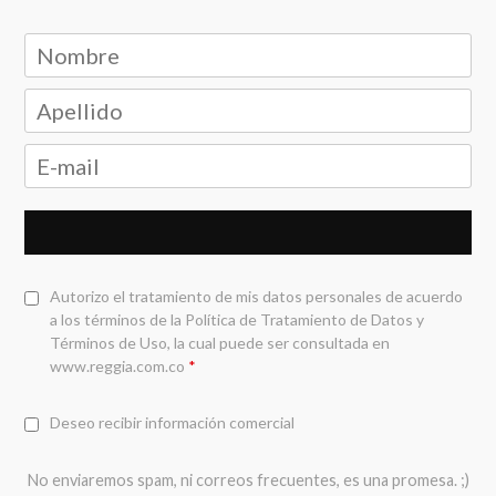
Autorizo el tratamiento de mis datos personales de acuerdo
a los términos de la
Política de Tratamiento de Datos y
Términos de Uso
, la cual puede ser consultada en
www.reggia.com.co
*
Deseo recibir información comercial
No enviaremos spam, ni correos frecuentes, es una promesa. ;)