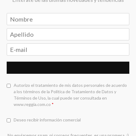
Autorizo el tratamiento de mis datos personales de acuerdo
a los términos de la
Política de Tratamiento de Datos y
Términos de Uso
, la cual puede ser consultada en
www.reggia.com.co
*
Deseo recibir información comercial
No enviaremos spam, ni correos frecuentes, es una promesa. ;)