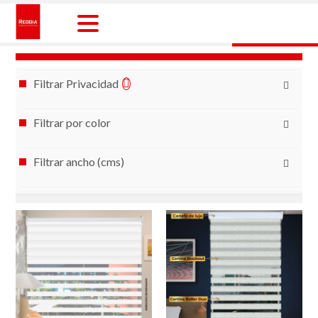
Skip
to
content
Reggia Colombia
Reggia Colombia
Filtrar Privacidad
Filtrar por color
Filtrar ancho (cms)