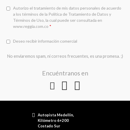
Autorizo el tratamiento de mis datos personales de acuerdo
a los términos de la
Política de Tratamiento de Datos y
Términos de Uso
, la cual puede ser consultada en
www.reggia.com.co
*
Deseo recibir información comercial
No enviaremos spam, ni correos frecuentes, es una promesa. ;)
Encuéntranos en
Autopista Medellín,
Kilómetro 6+200
Costado Sur