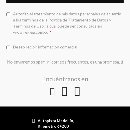
Autorizo el tratamiento de mis datos personales de acuerdo
a los términos de la
Política de Tratamiento de Datos y
Términos de Uso
, la cual puede ser consultada en
www.reggia.com.co
*
Deseo recibir información comercial
No enviaremos spam, ni correos frecuentes, es una promesa. ;)
Encuéntranos en
Autopista Medellín,
Kilómetro 6+200