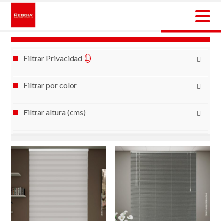
Skip
to
content
Reggia Colombia
Reggia Colombia
Filtrar Privacidad
Filtrar por color
Filtrar altura (cms)