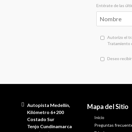
Entérate de las úl
Autorizo el t
Tratamiento 
Deseo recibir
Autopista Medellín,
Mapa del Sitio
Kilómetro 6+200
Inicio
Costado Sur
Preguntas frecuent
Tenjo Cundinamarca