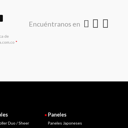
Encuéntranos en
ica de
a.com.co
*
bles
Paneles
oller Duo / Sheer
Paneles Japoneses