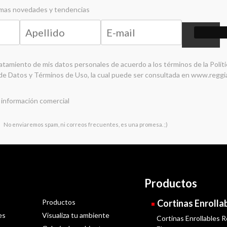
timas novedades y tendencias
ratamiento de mis datos personales de acuerdo a los términos de la
Polít
de Datos y Términos de Uso
, la cual puede ser consultada en
www.reggi
 información comercial
No enviaremos spam, ni correos frecuentes, es una promesa. ;)
Productos
Productos
Cortinas Enrolla
es
Visualiza tu ambiente
Cortinas Enrollables R