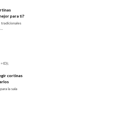
rtinas
mejor para ti?
 tradicionales
e…
egir cortinas
arlos
para la sala