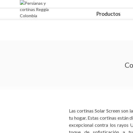
Skip
to
Productos
content
Reggia Colombia
Reggia Colombia
Co
Las cortinas Solar Screen son l
tu hogar. Estas cortinas están 
excepcional contra los rayos 
toque de sofisticación a t