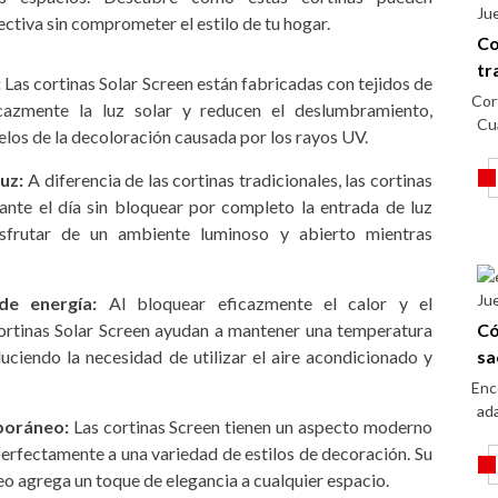
Ju
ctiva sin comprometer el estilo de tu hogar.
Co
tr
:
Las cortinas Solar Screen están fabricadas con tejidos de
Cor
ficazmente la luz solar y reducen el deslumbramiento,
Cu
los de la decoloración causada por los rayos UV.
luz:
A diferencia de las cortinas tradicionales, las cortinas
ante el día sin bloquear por completo la entrada de luz
isfrutar de un ambiente luminoso y abierto mientras
Ju
de energía:
Al bloquear eficazmente el calor y el
cortinas Solar Screen ayudan a mantener una temperatura
Có
duciendo la necesidad de utilizar el aire acondicionado y
sa
Enc
ada
poráneo:
Las cortinas Screen tienen un aspecto moderno
perfectamente a una variedad de estilos de decoración. Su
o agrega un toque de elegancia a cualquier espacio.