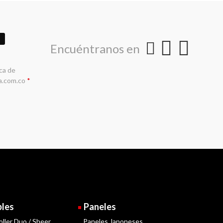
Encuéntranos en
ica de
a.com.co
*
bles
Paneles
oller Duo / Sheer
Paneles Japoneses