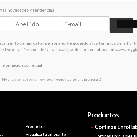
timas novedades y tendencias
ratamiento de mis datos personales de acuerdo a los términos de la
Polít
de Datos y Términos de Uso
, la cual puede ser consultada en
www.reggi
 información comercial
No enviaremos spam, ni correos frecuentes, es una promesa. ;)
Productos
Productos
Cortinas Enrolla
es
Visualiza tu ambiente
Cortinas Enrollables R