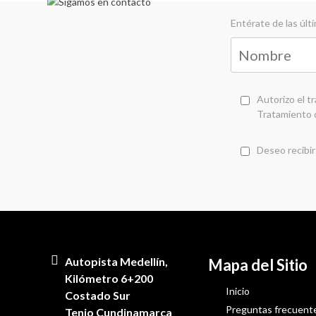
Entérate de las úl
Autorizo el t
Tratamiento 
Deseo recibir
Autopista Medellín,
Mapa del Sitio
Kilómetro 6+200
Inicio
Costado Sur
Preguntas frecuent
Tenjo Cundinamarca