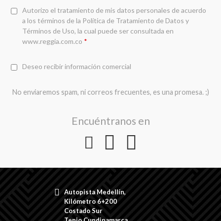
Autorizo el tratamiento de mis datos personales de acuerdo
a los términos de la
Política de Tratamiento de Datos y
Términos de Uso
, la cual puede ser consultada en
www.reggia.com.co
*
Deseo recibir información comercial
No enviaremos spam, ni correos frecuentes, es una promesa. ;)
Encuéntranos en
Autopista Medellín,
Kilómetro 6+200
Costado Sur
Tenjo Cundinamarca