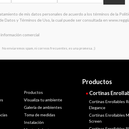
ratamiento de mis datos personales de acuerdo a los términos de la
Polít
de Datos y Términos de Uso
, la cual puede ser consultada en
www.reggi
 información comercial
No enviaremos spam, ni correos frecuentes, es una promesa. ;)
Productos
Productos
Cortinas Enrolla
es
Visualiza tu ambiente
Cortinas Enrollables R
Galería de ambientes
Elegance
cias
Toma de medidas
Cortinas Enrollables Ma
Screen
Instalación
Cortinas Enrollables B