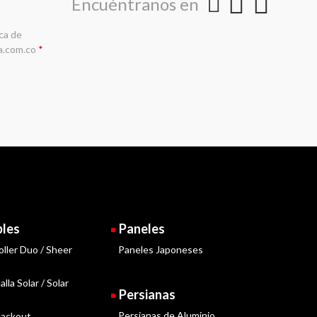
Encuéntranos en
ica de
a.com.co
*
bles
Paneles
oller Duo / Sheer
Paneles Japoneses
lla Solar / Solar
Persianas
Persianas de Aluminio
lackout