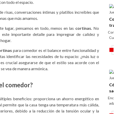
con todo el espacio.
e risas, conversaciones íntimas y platillos increíbles que
Ju
sonas que más amamos.
Co
tr
te lugar, pensamos en todo, menos en las
cortinas.
No
Cor
 este importante detalle para impregnar de calidez y
Cu
 hogar.
rtinas
para comedor es el balance entre funcionalidad y
tas identificar las necesidades de tu espacio: ¿más luz o
es crucial asegurarse de que el estilo sea acorde con el
e se vea de manera armónica.
Ju
 el comedor?
Có
sa
Enc
últiples beneficios: proporciona un ahorro energético en
ada
ral permite que la casa tenga una temperatura más cálida,
eriores, debido a la reducción de la tensión ocular y la