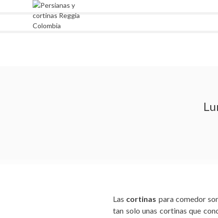
Skip
to
content
Reggia Colombia
Reggia Colombia
Lu
Las
cortinas
para comedor son
tan solo unas cortinas que conc