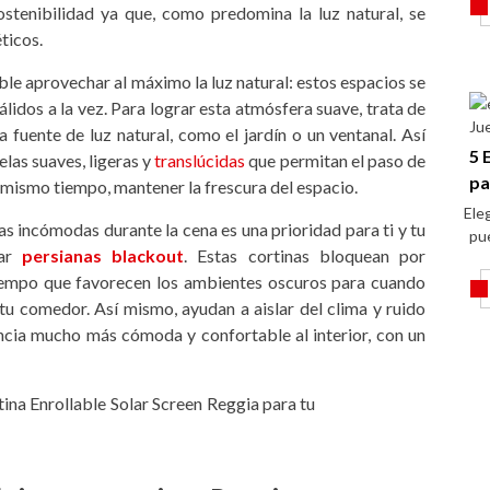
ostenibilidad ya que, como predomina la luz natural, se
ticos.
e aprovechar al máximo la luz natural: estos espacios se
álidos a la vez. Para lograr esta atmósfera suave, trata de
Ju
fuente de luz natural, como el jardín o un ventanal. Así
5 
elas suaves, ligeras y
translúcidas
que permitan el paso de
pa
 al mismo tiempo, mantener la frescura del espacio.
Eleg
as incómodas durante la cena es una prioridad para ti y tu
pu
ar
persianas blackout
. Estas cortinas bloquean por
tiempo que favorecen los ambientes oscuros para cuando
tu comedor. Así mismo, ayudan a aislar del clima y ruido
ncia mucho más cómoda y confortable al interior, con un