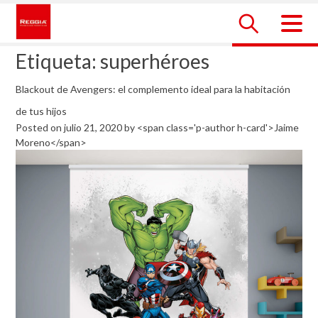
Skip
to
content
Reggia Colombia
Reggia Colombia
Etiqueta:
superhéroes
Blackout de Avengers: el complemento ideal para la habitación
de tus hijos
Posted on
julio 21, 2020
by
<span class='p-author h-card'>Jaime
Moreno</span>