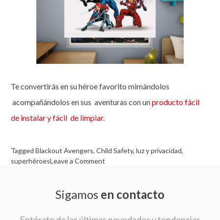
Te convertirás en su héroe favorito mimándolos
acompañándolos en sus aventuras con un
producto fácil
de instalar y fácil de limpiar
.
Tagged
Blackout Avengers
,
Child Safety
,
luz y privacidad
,
on
superhéroes
Leave a Comment
Blackout
de
Sigamos
en contacto
Avengers:
el
complemento
Entérate de las últimas novedades y tendencias