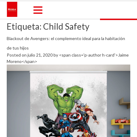
Skip
to
content
Reggia Colombia
Reggia Colombia
Etiqueta:
Child Safety
Blackout de Avengers: el complemento ideal para la habitación
de tus hijos
Posted on
julio 21, 2020
by
<span class='p-author h-card'>Jaime
Moreno</span>