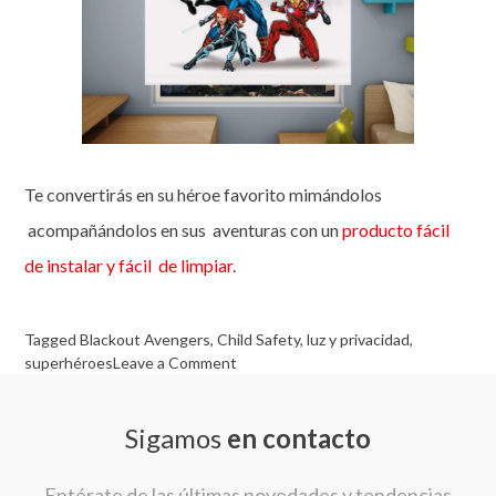
Te convertirás en su héroe favorito mimándolos
acompañándolos en sus aventuras con un
producto fácil
de instalar y fácil de limpiar
.
Tagged
Blackout Avengers
,
Child Safety
,
luz y privacidad
,
on
superhéroes
Leave a Comment
Blackout
de
Sigamos
en contacto
Avengers:
el
complemento
Entérate de las últimas novedades y tendencias