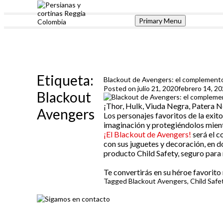
Skip
to
Primary Menu
content
Reggia Colombia
Reggia Colombia
Etiqueta:
Blackout de Avengers: el complemento i
Posted on
julio 21, 2020
febrero 14, 2
Blackout
¡Thor, Hulk, Viuda Negra, Patera Ne
Avengers
Los personajes favoritos de la exit
imaginación y protegiéndolos mientr
¡El Blackout de Avengers!
será el c
con sus juguetes y decoración, en d
producto Child Safety, seguro para n
Te convertirás en su héroe favori
Tagged
Blackout Avengers
,
Child Safe