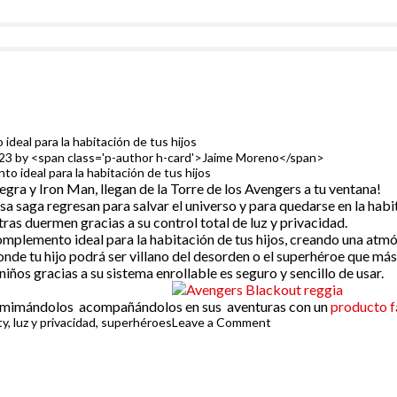
deal para la habitación de tus hijos
023
by
<span class='p-author h-card'>Jaime Moreno</span>
gra y Iron Man, llegan de la Torre de los Avengers a tu ventana!
osa saga regresan para salvar el universo y para quedarse en la hab
as duermen gracias a su control total de luz y privacidad.
omplemento ideal para la habitación de tus hijos, creando una at
onde tu hijo podrá ser villano del desorden o el superhéroe que más
iños gracias a su sistema enrollable es seguro y sencillo de usar.
to mimándolos acompañándolos en sus aventuras con un
producto fá
on
ty
,
luz y privacidad
,
superhéroes
Leave a Comment
Blackout
de
Avengers:
el
complemento