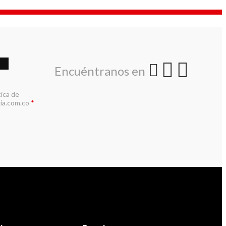
Encuéntranos en
tica de
ia.com.co
*