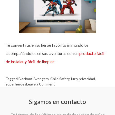
Te convertirás en su héroe favorito mimándolos
acompañándolos en sus aventuras con un
producto fácil
de instalar y fácil de limpiar
.
Tagged
Blackout Avengers
,
Child Safety
,
luz y privacidad
,
on
superhéroes
Leave a Comment
Blackout
de
Sigamos
en contacto
Avengers:
el
complemento
Entérate de las últimas novedades y tendencias