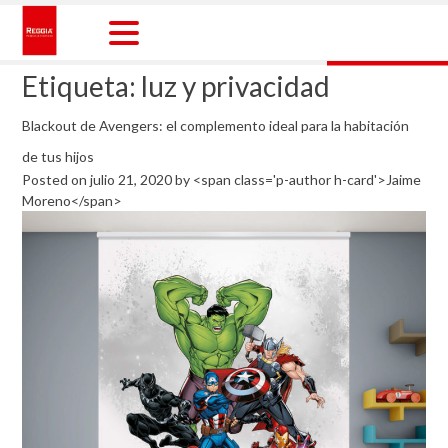
Skip
to
content
Reggia Colombia
Reggia Colombia
Etiqueta:
luz y privacidad
Blackout de Avengers: el complemento ideal para la habitación
de tus hijos
Posted on
julio 21, 2020
by
<span class='p-author h-card'>Jaime
Moreno</span>