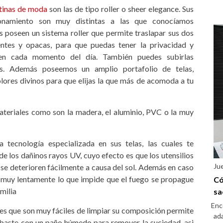
tinas de moda
son las de tipo roller o sheer elegance. Sus
onamiento son muy distintas a las que conocíamos
s poseen un sistema roller que permite traslapar sus dos
entes y opacas, para que puedas tener la privacidad y
en cada momento del día. También puedes subirlas
s. Además poseemos un amplio portafolio de telas,
lores divinos para que elijas la que más de acomoda a tu
teriales como son la madera, el aluminio, PVC o la muy
 tecnología especializada en sus telas, las cuales te
de los dañinos rayos UV, cuyo efecto es que los utensilios
Ju
 se deterioren fácilmente a causa del sol. Además en caso
a muy lentamente lo que impide que el fuego se propague
Có
milia
sa
Enc
es que son muy fáciles de limpiar su composición permite
ada
 baste con un paño húmedo para remover la suciedad, asi