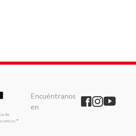
Encuéntranos
en
ica de
a.com.co
*