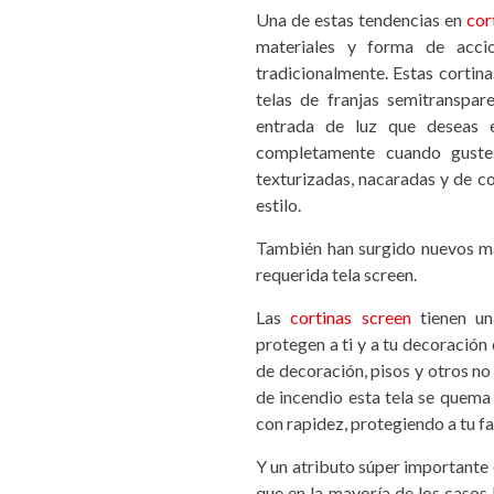
Una de estas tendencias en
cor
materiales y forma de acci
tradicionalmente. Estas cortina
telas de franjas semitranspar
entrada de luz que deseas 
completamente cuando guste
texturizadas, nacaradas y de co
estilo.
También han surgido nuevos ma
requerida tela screen.
Las
cortinas screen
tienen una
protegen a ti y a tu decoración 
de decoración, pisos y otros no
de incendio esta tela se quem
con rapidez, protegiendo a tu fa
Y un atributo súper importante 
que en la mayoría de los casos