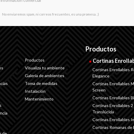
 información comercial
No enviaremos spam, ni correos frecuentes, es una promesa. ;)
Productos
Productos
Cortinas Enrolla
es
Visualiza tu ambiente
Cortinas Enrollables R
Galería de ambientes
Elegance
cias
Toma de medidas
Cortinas Enrollables Ma
Screen
Instalación
Cortinas Enrollables B
Mantenimiento
s
Cortinas Enrollables 2
Translúcida
ncia
Cortinas Enrollables 
Cortinas Romanas de
o de