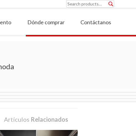
Search
for:
iento
Dónde comprar
Contáctanos
 moda
Artículos
Relacionados