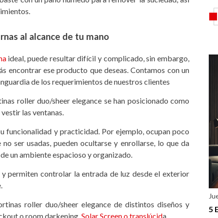
imientos.
nas al alcance de tu mano
na
ideal, puede resultar difícil y complicado, sin embargo,
ás encontrar ese producto que deseas. Contamos con un
anguardia de los requerimientos de nuestros clientes
nas roller duo/sheer elegance se han posicionado como
 vestir las ventanas.
su funcionalidad y practicidad. Por ejemplo, ocupan poco
no ser usadas, pueden ocultarse y enrollarse, lo que da
n de un ambiente espacioso y organizado.
 y permiten controlar la entrada de luz desde el exterior
.
Ju
rtinas roller duo/sheer elegance de distintos diseños y
5 
ackout o room darkening,
Solar Screen o translúcid
a.