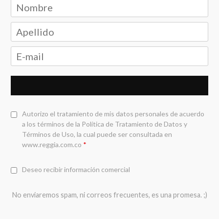
Autorizo el tratamiento de mis datos personales de acuerdo
a los términos de la
Política de Tratamiento de Datos y
Términos de Uso
, la cual puede ser consultada en
www.reggia.com.co
*
Deseo recibir información comercial
No enviaremos spam, ni correos frecuentes, es una promesa. ;)