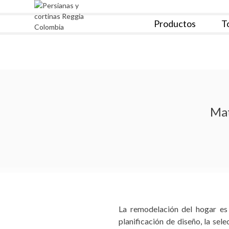
Skip
to
Productos
T
content
Reggia Colombia
Reggia Colombia
Mat
La remodelación del hogar es 
planificación de diseño, la sel