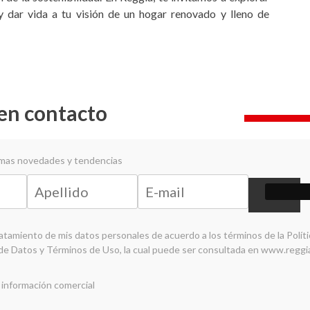
 dar vida a tu visión de un hogar renovado y lleno de
en contacto
timas novedades y tendencias
ratamiento de mis datos personales de acuerdo a los términos de la
Polít
de Datos y Términos de Uso
, la cual puede ser consultada en
www.reggi
 información comercial