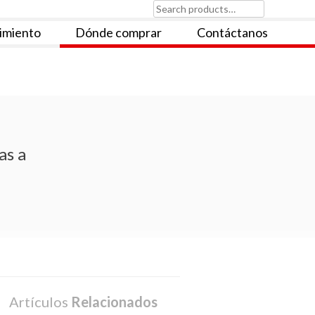
Search
for:
imiento
Dónde comprar
Contáctanos
as a
Artículos
Relacionados