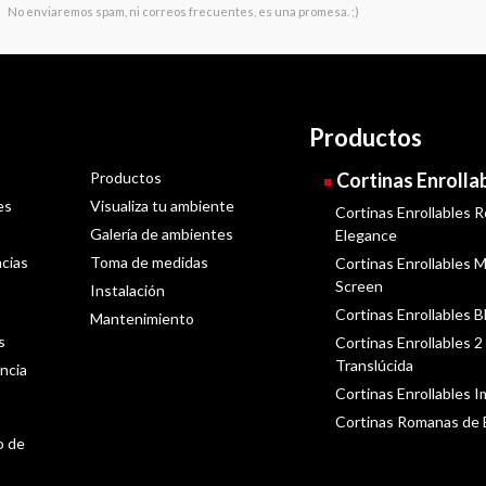
No enviaremos spam, ni correos frecuentes, es una promesa. ;)
Productos
Productos
Cortinas Enrolla
es
Visualiza tu ambiente
Cortinas Enrollables R
Galería de ambientes
Elegance
cias
Toma de medidas
Cortinas Enrollables Ma
Screen
Instalación
Cortinas Enrollables B
Mantenimiento
s
Cortinas Enrollables 2
Translúcida
ncia
Cortinas Enrollables 
Cortinas Romanas de
o de