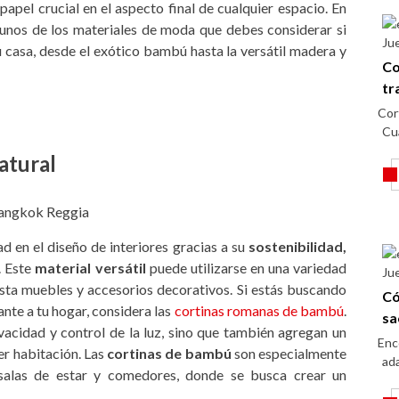
apel crucial en el aspecto final de cualquier espacio. En
gunos de los materiales de moda que debes considerar si
Ju
 casa, desde el exótico bambú hasta la versátil madera y
Co
tr
Cor
Cu
atural
 en el diseño de interiores gracias a su
sostenibilidad,
. Este
material versátil
puede utilizarse en una variedad
Ju
asta muebles y accesorios decorativos. Si estás buscando
Có
nte a tu hogar, considera las
cortinas romanas de bambú
.
sa
vacidad y control de la luz, sino que también agregan un
Enc
ier habitación. Las
cortinas de bambú
son especialmente
ada
salas de estar y comedores, donde se busca crear un