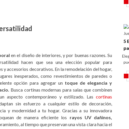
ersatilidad
Ju
5 
pa
poral
en el diseño de interiores, y por buenas razones. Su
Eleg
ersatilidad hacen que sea una elección popular para
pu
s y accesorios decorativos. En la remodelación del hogar,
lugares inesperados, como revestimientos de paredes o
elente opción para agregar un
toque de elegancia y
acio.
Busca cortinas modernas para salas que combinen
un aspecto contemporáneo y estilizado. Las
cortinas
aptan sin esfuerzo a cualquier estilo de decoración,
cia y modernidad a tu hogar. Gracias a su innovadora
loquean de manera eficiente los
rayos UV dañinos,
ramiento, al tiempo que preservan una vista clara hacia el