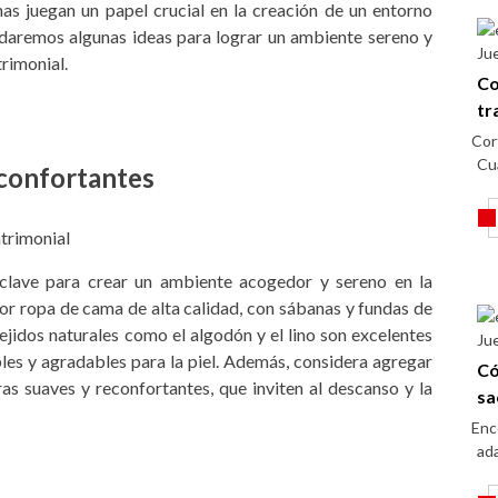
tinas juegan un papel crucial en la creación de un entorno
e daremos algunas ideas para lograr un ambiente sereno y
Ju
rimonial.
Co
tr
Cor
Cu
econfortantes
s clave para crear un ambiente acogedor y sereno en la
or ropa de cama de alta calidad, con sábanas y fundas de
ejidos naturales como el algodón y el lino son excelentes
Ju
les y agradables para la piel. Además, considera agregar
Có
s suaves y reconfortantes, que inviten al descanso y la
sa
Enc
ada