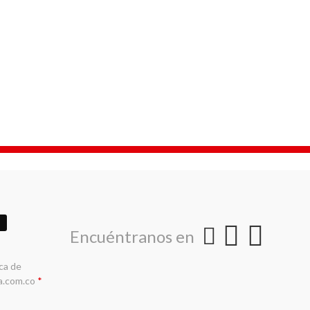
Encuéntranos en
ica de
a.com.co
*