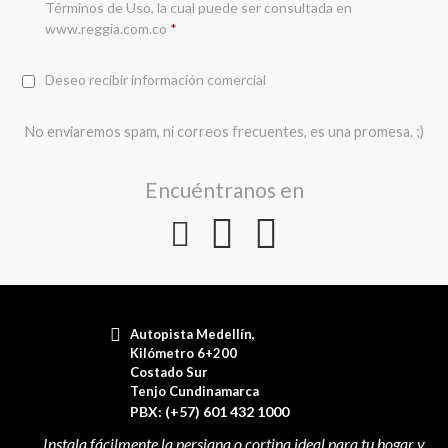
Términos de Uso
, la cual puede ser consultada en
www.reggia.com.co
*
Deseo recibir información comercial
No enviaremos spam, ni correos frecuentes, es una promesa. ;)
Encuéntranos en
Autopista Medellín,
Kilómetro 6+200
Costado Sur
Tenjo Cundinamarca
PBX: (+57) 601 432 1000