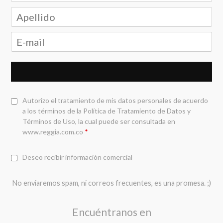
Autorizo el tratamiento de mis datos personales de acuerdo
a los términos de la
Política de Tratamiento de Datos y
Términos de Uso
, la cual puede ser consultada en
www.reggia.com.co
*
Deseo recibir información comercial
No enviaremos spam, ni correos frecuentes, es una promesa. ;)
Encuéntranos en