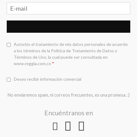
Autorizo el tratamiento de mis datos personales de acuerdo
a los términos de la
Política de Tratamiento de Datos y
Términos de Uso
, la cual puede ser consultada en
www.reggia.com.co
*
Deseo recibir información comercial
No enviaremos spam, ni correos frecuentes, es una promesa. ;)
Encuéntranos en