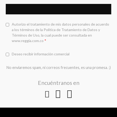
Autorizo el tratamiento de mis datos personales de acuerdo
a los términos de la
Política de Tratamiento de Datos y
Términos de Uso
, la cual puede ser consultada en
www.reggia.com.co
*
Deseo recibir información comercial
No enviaremos spam, ni correos frecuentes, es una promesa. ;)
Encuéntranos en