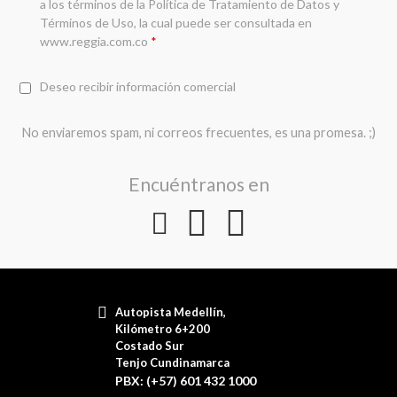
a los términos de la
Política de Tratamiento de Datos y
Términos de Uso
, la cual puede ser consultada en
www.reggia.com.co
*
Deseo recibir información comercial
No enviaremos spam, ni correos frecuentes, es una promesa. ;)
Encuéntranos en
Autopista Medellín,
Kilómetro 6+200
Costado Sur
Tenjo Cundinamarca
PBX: (+57) 601 432 1000