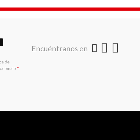
Encuéntranos en
ica de
a.com.co
*