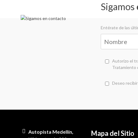
Sigamos
Entérate de las úl
Autorizo el t
Tratamiento 
Deseo recibir
Autopista Medellín,
Mapa del Sitio