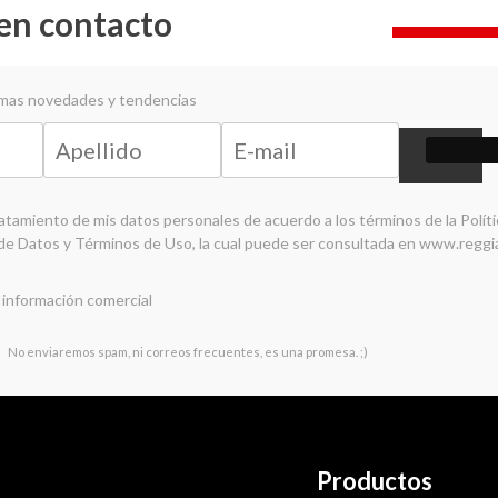
en contacto
timas novedades y tendencias
ratamiento de mis datos personales de acuerdo a los términos de la
Polít
de Datos y Términos de Uso
, la cual puede ser consultada en
www.reggi
 información comercial
No enviaremos spam, ni correos frecuentes, es una promesa. ;)
Productos