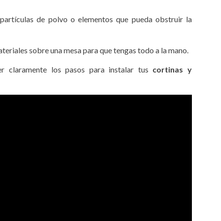
partículas de polvo o elementos que pueda obstruir la
teriales sobre una mesa para que tengas todo a la mano.
r claramente los pasos para instalar tus
cortinas y