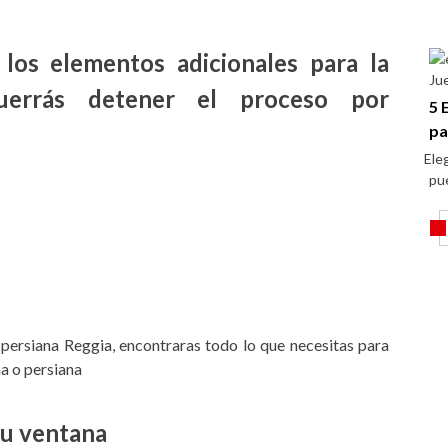
 los elementos adicionales para la
Ju
querrás detener el proceso por
5 
pa
Eleg
pu
persiana Reggia, encontraras todo lo que necesitas para
na o persiana
tu ventana