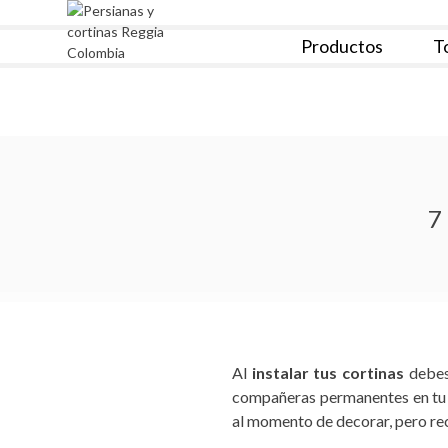
Skip
to
Productos
T
content
Reggia Colombia
Reggia Colombia
7
Al
instalar tus cortinas
debes 
compañeras permanentes en tu ho
al momento de decorar, pero rec