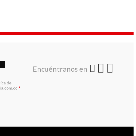
Encuéntranos en
tica de
ia.com.co
*