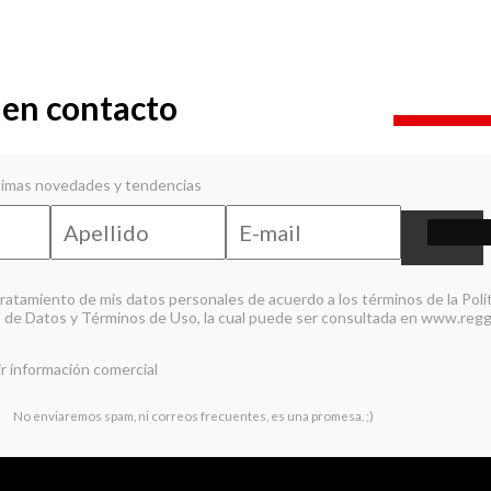
s
en contacto
ltimas novedades y tendencias
tratamiento de mis datos personales de acuerdo a los términos de la
Polí
 de Datos y Términos de Uso
, la cual puede ser consultada en
www.regg
r información comercial
No enviaremos spam, ni correos frecuentes, es una promesa. ;)