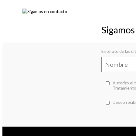
Sigamo
Entérate de las ú
Autorizo el 
Tratamiento
Deseo recibi