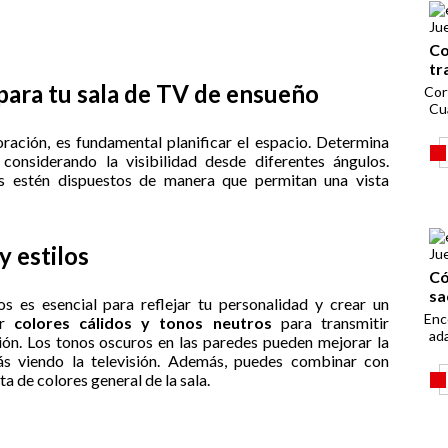
Ju
Co
tr
 para tu sala de TV de ensueño
Cor
Cu
ración, es fundamental planificar el espacio. Determina
, considerando la visibilidad desde diferentes ángulos.
s estén dispuestos de manera que permitan una vista
y estilos
Ju
Có
sa
os es esencial para reflejar tu personalidad y crear un
Enc
or
colores cálidos y tonos neutros
para transmitir
ada
ión. Los tonos oscuros en las paredes pueden mejorar la
tás viendo la televisión. Además, puedes combinar con
ta de colores general de la sala.