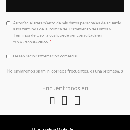
Autorizo el tratamiento de mis datos personales de acuerdo
a los términos de la
Política de Tratamiento de Datos y
Términos de Uso
, la cual puede ser consultada en
www.reggia.com.co
*
Deseo recibir información comercial
No enviaremos spam, ni correos frecuentes, es una promesa. ;)
Encuéntranos en
Autopista Medellín,