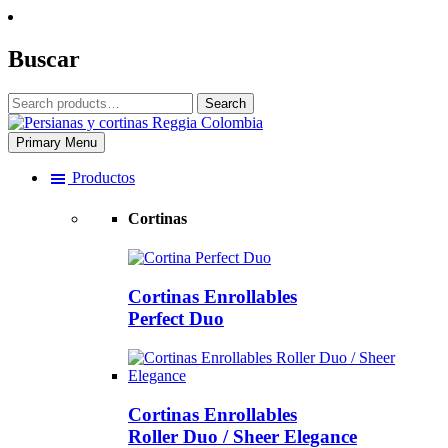
Skip
to
content
Buscar
Search
Search
for:
Primary Menu
Reggia Colombia
Reggia Colombia
Productos
Cortinas
Cortinas Enrollables
Perfect Duo
Cortinas Enrollables
Roller Duo / Sheer Elegance