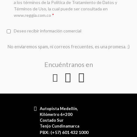
a los términos de la
Política de Tratamiento de Datos y
Términos de Uso
, la cual puede ser consultada en
www.reggia.com.co
*
Deseo recibir información comercial
No enviaremos spam, ni correos frecuentes, es una promesa. ;)
Encuéntranos en
Autopista Medellín,
Kilómetro 6+200
Costado Sur
Tenjo Cundinamarca
PBX: (+57) 601 432 1000