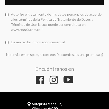
Autorizo el tratamiento de mis datos personales de acuerdo
a los términos de la
Política de Tratamiento de Datos y
Términos de Uso
, la cual puede ser consultada en
www.reggia.com.co
*
Deseo recibir información comercial
No enviaremos spam, ni correos frecuentes, es una promesa. ;)
Encuéntranos en
Autopista Medellín,
Kilómetro 6+200