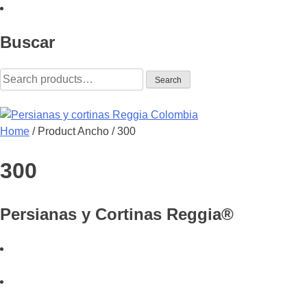
Skip
to
Buscar
content
Search
Search
for:
Home
/ Product Ancho / 300
Reggia Colombia
Reggia Colombia
300
Persianas y
Cortinas Reggia®