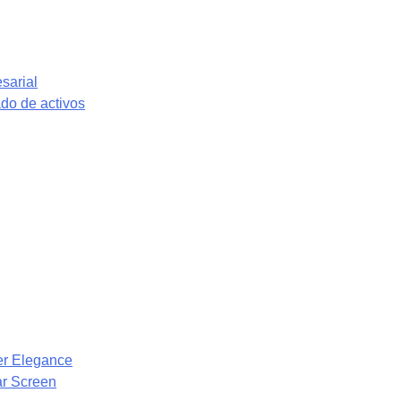
sarial
do de activos
eer Elegance
ar Screen