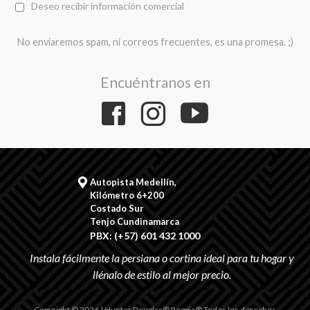
Deseo recibir información comercial
No enviaremos spam, ni correos frecuentes, es una promesa. ;)
Encuéntranos en
Autopista Medellín,
Kilómetro 6+200
Costado Sur
Tenjo Cundinamarca
PBX: (+57) 601 432 1000
Copyright © 2026 | Hunter Douglas® Reggia® Todos los derechos