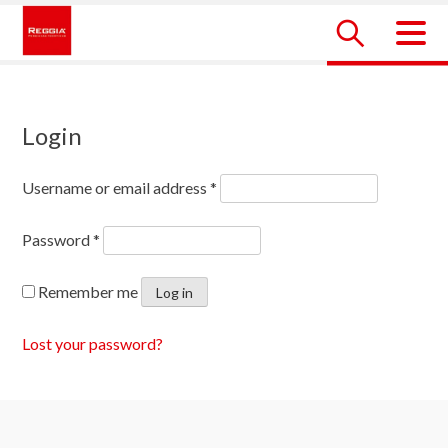
Skip
to
content
Reggia Colombia
Reggia Colombia
Login
Username or email address
*
Password
*
Remember me
Log in
Lost your password?