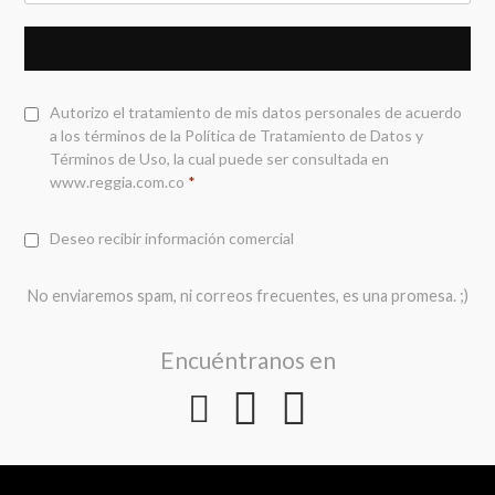
Autorizo el tratamiento de mis datos personales de acuerdo
a los términos de la
Política de Tratamiento de Datos y
Términos de Uso
, la cual puede ser consultada en
www.reggia.com.co
*
Deseo recibir información comercial
No enviaremos spam, ni correos frecuentes, es una promesa. ;)
Encuéntranos en