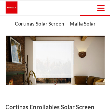
Skip
to
content
Reggia Colombia
Reggia Colombia
Cortinas Solar Screen – Malla Solar
Cortinas Enrollables Solar Screen