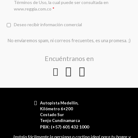
Términos de Uso
, la cual puede ser consultada en
www.reggia.com.co
*
Deseo recibir información comercial
No enviaremos spam, ni correos frecuentes, es una promesa. ;)
Encuéntranos en
Autopista Medellín,
Kilómetro 6+200
Costado Sur
Tenjo Cundinamarca
PBX: (+57) 601 432 1000